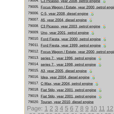
79004.
C3 Picasso, year 2008, petrol engine
79005.
Focus Wagon / Estate, year 2000, petrol eng
79006.
C-5, year 2008, diesel engine
79007.
A5, year 2004, diesel engine
79008.
C3 Picasso, year 2003, petrol engine
79009.
Uno, year 2001, petrol engine
79010.
Ford Fiesta, year 2000, petrol engine
79011.
Ford Fiesta, year 1999, petrol engine
79012.
Focus Wagon / Estate, year 2000, petrol eng
79013.
series 7:, year 1996, petrol engine
79014.
series 7:, year 1998, petrol engine
79015.
A3, year 2005, diesel engine
79016.
Idea, year 2004, diesel engine
79017.
C-Max, year 2004, petrol engine
79018.
Fiat Stilo, year 2001, petrol engine
79019.
Fiat Stilo, year 2001, petrol engine
79020.
Touran, year 2010, diesel engine
Page:
1
2
3
4
5
6
7
8
9
10
11
12