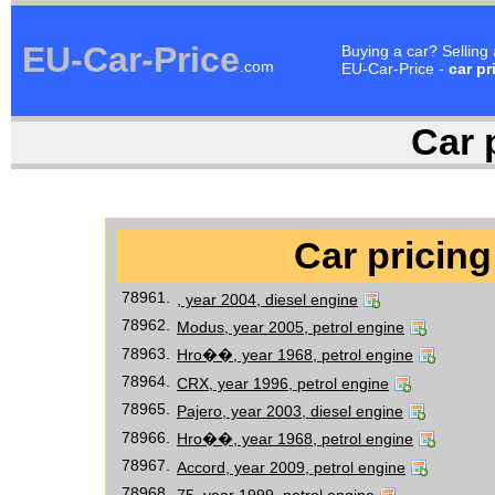
EU-Car-Price
Buying a car? Selling
.com
EU-Car-Price -
car pr
Car p
Car pricing
78961.
, year 2004, diesel engine
78962.
Modus, year 2005, petrol engine
78963.
Hro��, year 1968, petrol engine
78964.
CRX, year 1996, petrol engine
78965.
Pajero, year 2003, diesel engine
78966.
Hro��, year 1968, petrol engine
78967.
Accord, year 2009, petrol engine
78968.